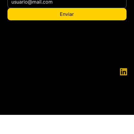
Enviar
¿Quieres ser distribuidor?
contacto@ennatgroup.com
© 2025 ENNAT - ENNAT es una marca
registrada.
La Innovación y el Desarrollo están en nuestra esencia, creemos
firmemente que todo se puede hacer siempre mejor.
Gracias a este principio, hemos conseguido desarrollar soluciones
únicas en el mercado, que aumentan significativamente la
seguridad de las personas, a la vez que reducen los costes
operativos.