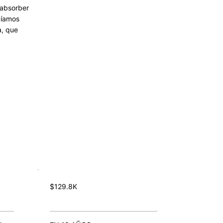
 absorber
bíamos
a, que
$129.8K