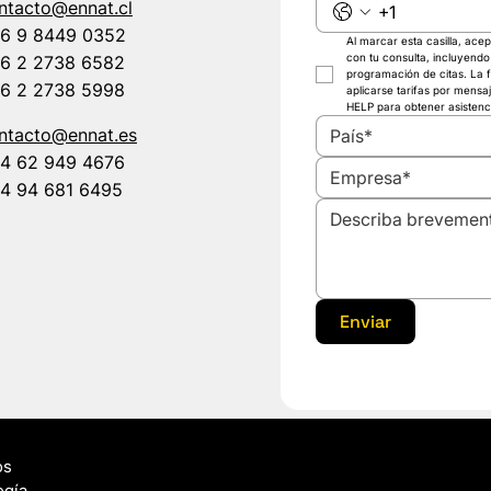
ntacto@ennat.cl
6 9 8449 0352
Al marcar esta casilla, ac
con tu consulta, incluyendo
6 2 2738 6582
programación de citas. La 
6 2 2738 5998
aplicarse tarifas por mensa
HELP para obtener asistenci
ntacto@ennat.es
País*
4 62 949 4676
4 94 681 6495
Enviar
Suscríbete
os
ogía