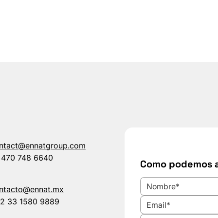
ntact@ennatgroup.com
 470 748 6640
Como podemos 
ntacto@ennat.mx
2 33 1580 9889