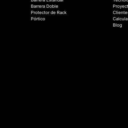
Barrera Doble
Proyec
Protector de Rack
Cliente
Pórtico
Calcula
Blog
© 2025 ENNAT - EN
La Innovación y el
creemos firmement
Gracias a este pri