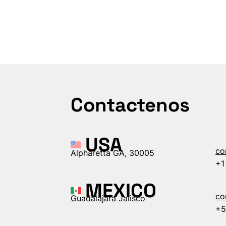
Contactenos
USA
co
Alpharetta GA, 30005
+1
MEXICO
co
Guadalajara Jalisco
+5