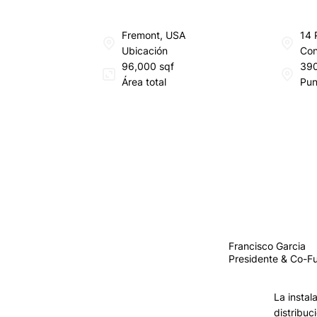
Fremont, USA
14 
Ubicación
Con
96,000 sqf
39
Área total
Pun
Francisco Garcia
Presidente & Co-F
La instal
distribuc