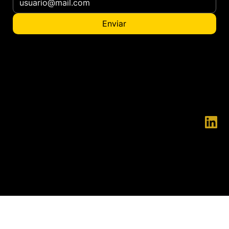
Enviar
¿Quieres ser distribuidor?
contacto@ennatgroup.com
© 2025 ENNAT - ENNAT es una marca
registrada.
La Innovación y el Desarrollo están en nuestra esencia, creemos
firmemente que todo se puede hacer siempre mejor.
Gracias a este principio, hemos conseguido desarrollar soluciones
únicas en el mercado, que aumentan significativamente la
seguridad de las personas, a la vez que reducen los costes
operativos.