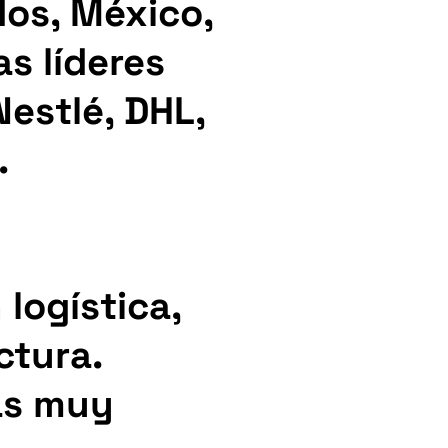
os, México,
s líderes
Nestlé, DHL,
.
logística,
ctura.
as muy