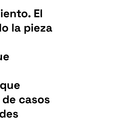
ento. El
o la pieza
ue
 que
 de casos
ndes