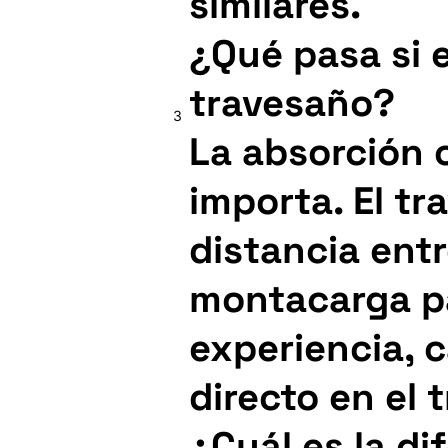
similares.
¿Qué pasa si e
travesaño?
3
La absorción 
importa. El tr
distancia entr
montacarga pa
experiencia, 
directo en el 
¿Cuál es la di