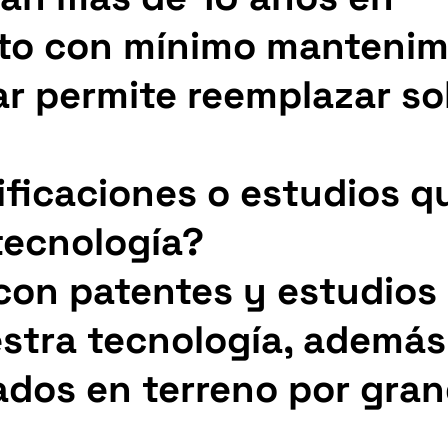
o con mínimo mantenimi
r permite reemplazar sol
ificaciones o estudios q
tecnología?
con patentes y estudios
stra tecnología, además
dados en terreno por gra