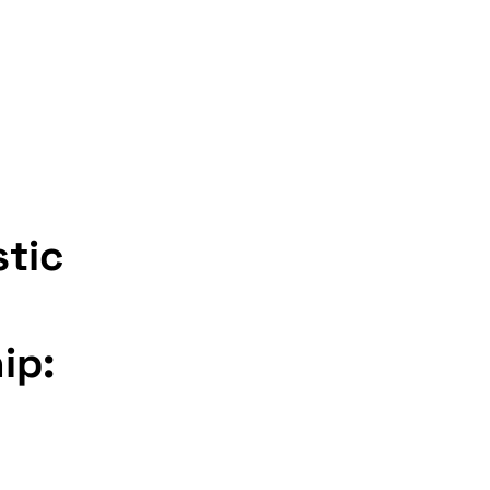
stic
ip: