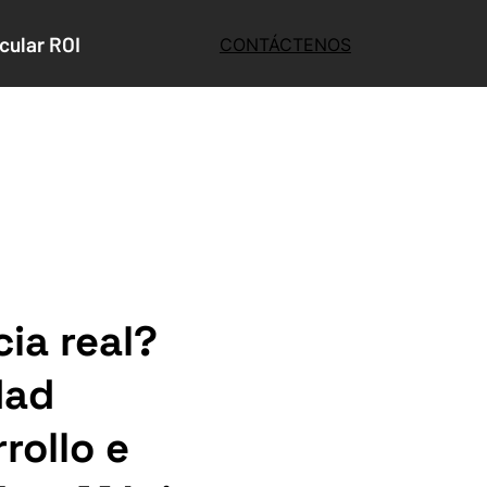
cular ROI
CONTÁCTENOS
ia real?
dad
rollo e