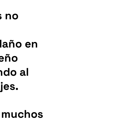
s no
daño en
seño
ndo al
jes.
o muchos