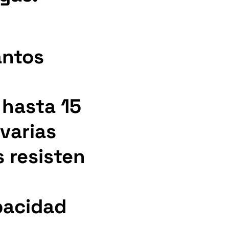
ántos
 hasta 15
varias
 resisten
pacidad