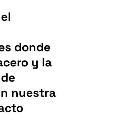
el
 es donde
acero y la
 de
En nuestra
acto