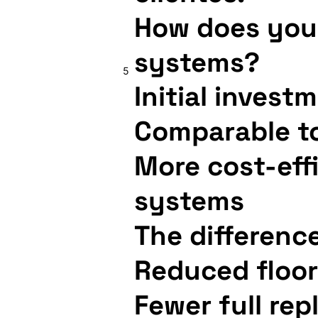
How does your
systems?
5
Initial investm
Comparable to 
More cost-eff
systems
The difference
Reduced floor
Fewer full re