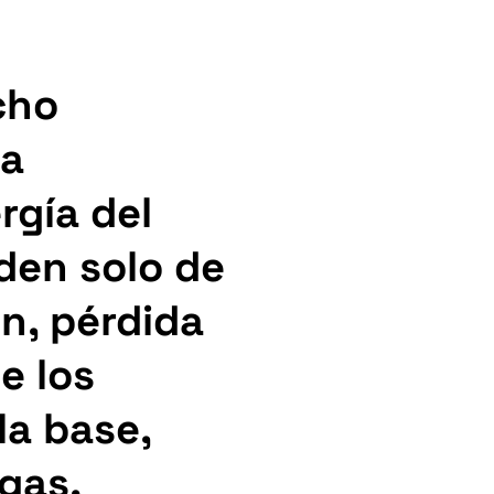
cho
ia
rgía del
den solo de
ón, pérdida
e los
la base,
gas.