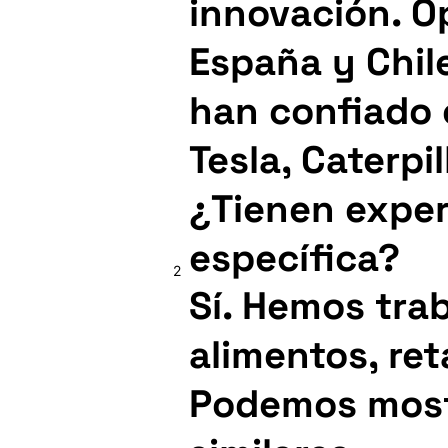
innovación. O
España y Chil
han confiado e
Tesla, Caterpi
¿Tienen exper
específica?
2
Sí. Hemos tra
alimentos, ret
Podemos most