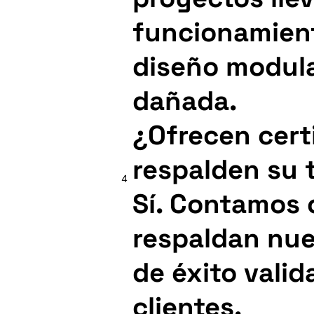
funcionamient
diseño modula
dañada.
¿Ofrecen cert
respalden su 
4
Sí. Contamos 
respaldan nue
de éxito vali
clientes.