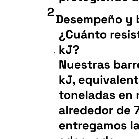
2
Desempeño y b
¿Cuánto resis
kJ?
1
Nuestras barre
kJ, equivalen
toneladas en 
alrededor de 
entregamos la