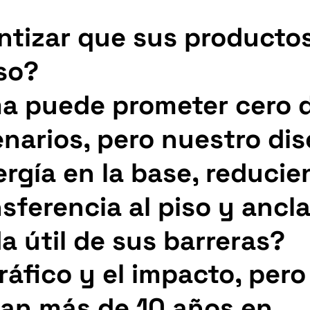
tizar que sus producto
so?
ma puede prometer cero 
enarios, pero nuestro di
rgía en la base, reducie
sferencia al piso y ancla
da útil de sus barreras?
ráfico y el impacto, per
van más de 10 años en