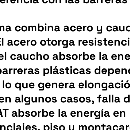
ema combina acero y cau
l acero otorga resistenc
el caucho absorbe la ene
barreras plásticas depen
d, lo que genera elongaci
en algunos casos, falla d
T absorbe la energía en 
nclajes, piso y montacar