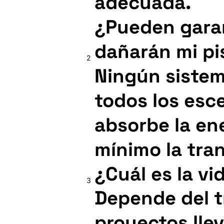
adecuada.
¿Pueden garan
dañarán mi pi
2
Ningún siste
todos los esc
absorbe la ene
mínimo la tran
¿Cuál es la vi
3
Depende del t
proyectos lle